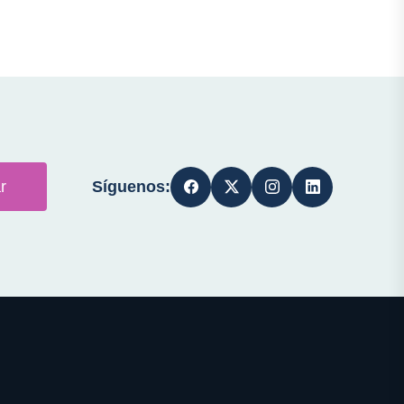
Síguenos:
r