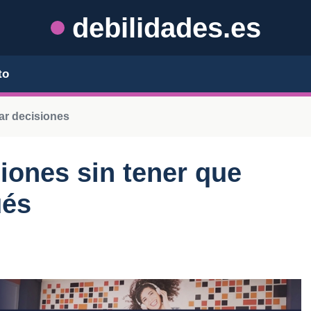
debilidades.es
to
mar decisiones
ones sin tener que
ués