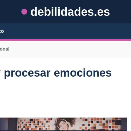
debilidades.es
to
onal
y procesar emociones