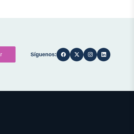
Síguenos:
r