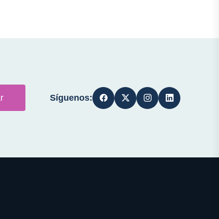
Síguenos:
r