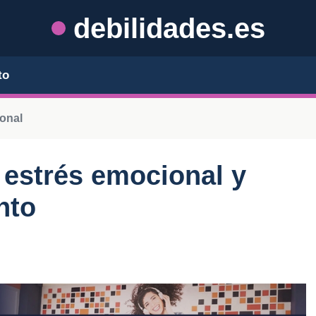
debilidades.es
to
onal
 estrés emocional y
nto