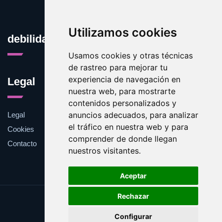
Utilizamos cookies
debilidades.es
Usamos cookies y otras técnicas
de rastreo para mejorar tu
experiencia de navegación en
Legal
nuestra web, para mostrarte
contenidos personalizados y
anuncios adecuados, para analizar
Legal
el tráfico en nuestra web y para
Cookies
comprender de donde llegan
Contacto
nuestros visitantes.
Aceptar
Rechazar
Update cookies preferences
Configurar
Copyright © 2025 debilidades.es