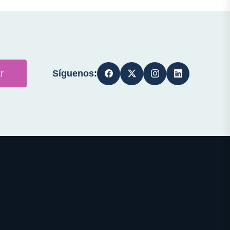
Síguenos:
r