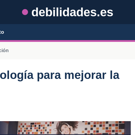
debilidades.es
to
ción
ología para mejorar la